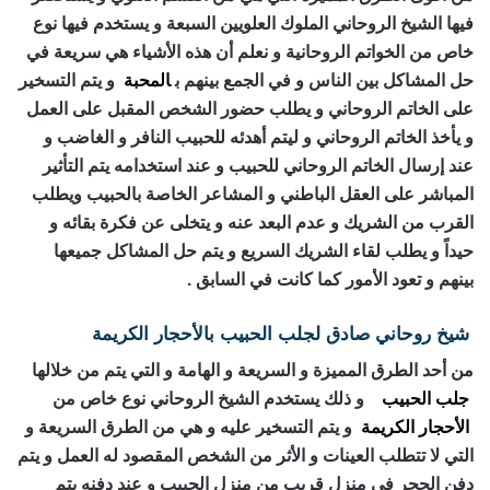
فيها الشيخ الروحاني الملوك العلويين السبعة و يستخدم فيها نوع
خاص من الخواتم الروحانية و نعلم أن هذه الأشياء هي سريعة في
حل المشاكل بين الناس و في الجمع بينهم ب
المحبة
و يتم التسخير
على الخاتم الروحاني و يطلب حضور الشخص المقبل على العمل
و يأخذ الخاتم الروحاني و ليتم أهدئه للحبيب النافر و الغاضب و
عند إرسال الخاتم الروحاني للحبيب و عند استخدامه يتم التأثير
المباشر على العقل الباطني و المشاعر الخاصة بالحبيب ويطلب
القرب من الشريك و عدم البعد عنه و يتخلى عن فكرة بقائه و
حيداً و يطلب لقاء الشريك السريع و يتم حل المشاكل جميعها
بينهم و تعود الأمور كما كانت في السابق .
شيخ روحاني صادق لجلب الحبيب بالأحجار الكريمة
من أحد الطرق المميزة و السريعة و الهامة و التي يتم من خلالها
جلب الحبيب
و ذلك يستخدم الشيخ الروحاني نوع خاص من
الأحجار الكريمة
و يتم التسخير عليه و هي من الطرق السريعة و
التي لا تتطلب العينات و الأثر من الشخص المقصود له العمل و يتم
دفن الحجر في منزل قريب من منزل الحبيب و عند دفنه يتم