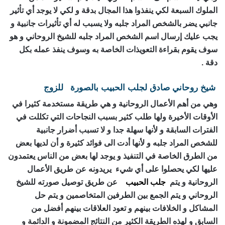
الملوك السبعة لكي ينفذوا هذا المجال بدقة و لكي لا يوجد أي تأثير
جانبي يضر بالشخص المراد جلبه ولا يسبب له أي تأثيرات جانبية و
يجب عليك إرسال اسم الشخص المراد جلبه للشيخ الروحاني و هو
سوف يقوم بقراءة التعويذات الخاصة به وسوف ينفذ عمله بكل
دقة .
شيخ روحاني صادق
لجلب الحبيب بالصورة
للزوج
وهي من أهم الأعمال الروحانية و هي طريقة مستخدمة كثيرا في
الأوقات الأخيرة ولها طلب كثير بسبب النجاحات التي تكللت في
الفترات السابقة و لأنها سهلة جدا و لا تسبب أضرار جانبية
للشخص المراد جلبه و لأنها أدت الى فوائد كثيرة و أن لديها بعض
من الطرق الخاصة في التنفيذ و يوجد لها بعض من الناس يعتمدون
عليها لكي يحصلوا على أي شيء يريدونه عن طريق الأعمال
الروحانية و يتم
جلب الحبيب
عن طريق توصيل صورته للشيخ
الروحاني و يتم الجمع بين الطرفين المتخاصمين و يتم حل
المشاكل و الخلافات بينهم و تعود العلاقات بينهم أفضل من
السابق و لهذه الطريقة الكثير من النتائج المضمونة و الدائمة و