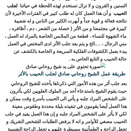
السنين و القرون و لا تزال تستخدم لهذه اللحظة في حياتنا
لجلب
الحبيب
و أن هذا العمل كان له طلب كبير في الفترات الأخيرة لأن
نتائجه فعالة و قوية جداً و أبهرت الكثير من الناس و له شعبية
كبيرة في مجتمعنا و من الأثر { خصلة من الشعر ، دم ، أظافره ،
ماء الشهوة للنساء ، قطعة من الملابس الخاصة بالمراد له العمل ،
مني الرجال ، ….الخ و يتم بعد جلب الأثر لدى المختص في العمل
يبدء بعمل الكشوفات الفلكية السريعة و الخاصة بالكشف عن
حالة الحبيب و التابع الخاص به .
طريقة عمل الشيخ روحاني صادق لجلب الحبيب بالأثر
بعد جلب أثر من هذه الأمور التي ذكرناها يأخذه للشيخ الروحاني
حيث يقوم الشيخ باستدعاء أحد من الملوك العلويين لكي يأثرون
على الشخص المراد جلبه و يأتي الى الحبيب بأسرع وقت ممكن و
هذا العمل أيضا يقومون في تنفيذه بليلة محددة وطقوس معينة
لكي لا يأثر على الشخص المراد جلبه و إن هذا العمل يفيد في جلب
الحبيب مصغي للأوامر و انه لا يرفض الطلبات للشخص الشريك و
تجعل الراحة و الطمأنينة مسيطرة عليهم و تجعل الراحة النفسية