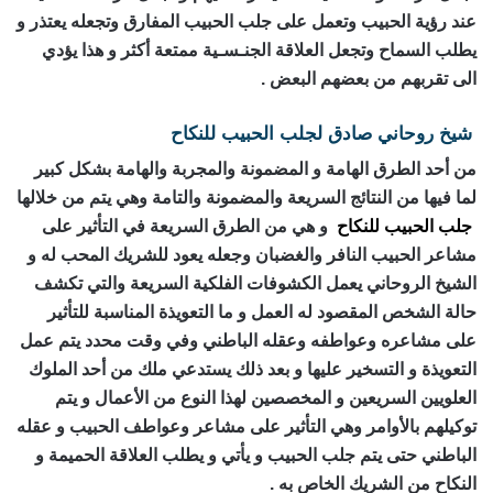
عند رؤية الحبيب وتعمل على جلب الحبيب المفارق وتجعله يعتذر و
يطلب السماح وتجعل العلاقة الجنـسـية ممتعة أكثر و هذا يؤدي
الى تقربهم من بعضهم البعض .
شيخ روحاني صادق لجلب الحبيب للنكاح
من أحد الطرق الهامة و المضمونة والمجربة والهامة بشكل كبير
لما فيها من النتائج السريعة والمضمونة والتامة وهي يتم من خلالها
جلب الحبيب للنكاح
و هي من الطرق السريعة في التأثير على
مشاعر الحبيب النافر والغضبان وجعله يعود للشريك المحب له و
الشيخ الروحاني يعمل الكشوفات الفلكية السريعة والتي تكشف
حالة الشخص المقصود له العمل و ما التعويذة المناسبة للتأثير
على مشاعره وعواطفه وعقله الباطني وفي وقت محدد يتم عمل
التعويذة و التسخير عليها و بعد ذلك يستدعي ملك من أحد الملوك
العلويين السريعين و المخصصين لهذا النوع من الأعمال و يتم
توكيلهم بالأوامر وهي التأثير على مشاعر وعواطف الحبيب و عقله
الباطني حتى يتم جلب الحبيب و يأتي و يطلب العلاقة الحميمة و
النكاح من الشريك الخاص به .