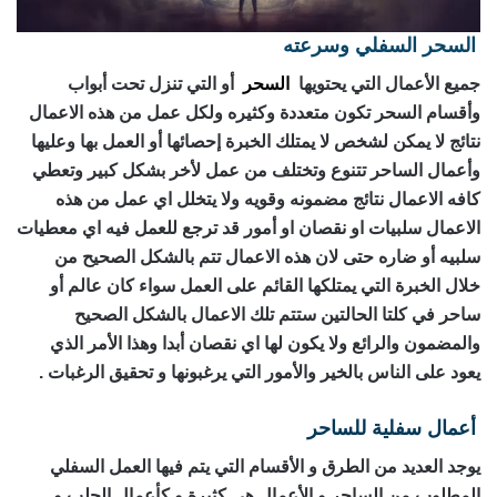
السحر السفلي وسرعته
رقم ساحر حقيقي
جميع الأعمال التي يحتويها
السحر
أو التي تنزل تحت أبواب
وأقسام السحر تكون متعددة وكثيره ولكل عمل من هذه الاعمال
نتائج لا يمكن لشخص لا يمتلك الخبرة إحصائها أو العمل بها وعليها
وأعمال الساحر تتنوع وتختلف من عمل لأخر بشكل كبير وتعطي
كافه الاعمال نتائج مضمونه وقويه ولا يتخلل اي عمل من هذه
الاعمال سلبيات او نقصان او أمور قد ترجع للعمل فيه اي معطيات
سلبيه أو ضاره حتى لان هذه الاعمال تتم بالشكل الصحيح من
خلال الخبرة التي يمتلكها القائم على العمل سواء كان عالم أو
ساحر في كلتا الحالتين ستتم تلك الاعمال بالشكل الصحيح
والمضمون والرائع ولا يكون لها اي نقصان أبدا وهذا الأمر الذي
يعود على الناس بالخير والأمور التي يرغبونها و تحقيق الرغبات .
أعمال سفلية للساحر
رقم ساحر حقيقي
يوجد العديد من الطرق و الأقسام التي يتم فيها العمل السفلي
المطلوب من الساحر و الأعمال هي كثيرة و كأعمال الجلب و