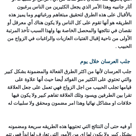
أثار جانبيه وهذا الأمر الذي يجعل الكثيرين من الناس يرغبون
بالأقبال على هذه الطرق لتحقيق مبتغاهم ورغباتهم وما يميز هذه
الطريقه هو أنها تقوم على كل الناس ولا يكون هناك أي معرقل أو
نقصان في نتائجها والمحصل الخاصة بها ولهذا السبب تأخذ المرتبة
الأولى من ناحية إقبال الفتيات العازبات والراغبات في الزواج من
الحبيب .
جلب العرسان خلال يوم
رقم ساحر حقيقي
جلب العرسان لأنها من اكثر الطرق الفعالة والمضمونة بشكل كبير
والتي تحتوي على الكثير من الفوائد أيضا حيث أنها علاوة على
قيامها تجلب الحبيب من اجل الزواج فهي تعمل على جعل العلاقة
تقرا بين الطرفين ويسود وتلك العلاقة تفاهم كبير ولا يكون فيها
خلافات او مشاكل نهائيا وهذا امر مضمون ومحقق ولا سلبيات له
رقم ساحر حقيقي
أو فيه حتى أن النتائج التي تحتويها هذه الطريقه سريعة ومضمونه
بشكل كبير ولا يكون لها اي من الأمور التي تعارف لها ابدأ فهي تتم