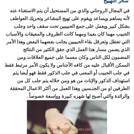
سحر التهييج
رقم ساحر حقيقي
في المجال الروحاني والذي من المستحيل أن يتم الاستغناء عنه
لأنه يساهم ويساعد ويقوم على تهيج المشاعر وتحريك العواطف
بشكل كبير ويعمل على جمع الحبيبين تحت سقف واحد وجلب
الحبيب مهما كان بعيدا ومهما كانت الظروف والمعيقات والأسباب
التي تعطل وتعرقل بقاء الحبيبين بجانب بعضهما البعض وهذا الأمر
الذي يضمن مسار هذا العمل الذي حقق الكثير من النتائج
المضمون لكل الناس وكان معمما على جميع العلاقات ومن
الممكن الأقبال عليه من كافه الأجناس ولا يكون الأمر مرتبط فقط
في جلب الحبيب أو المعنى في جلب الذكور فقط فهو أيضا يتم
استهداف الذكور والإناث من هو ومن خلاله يتم جلب كل من
الطرفين او من الجنـسين وهذا العمل من أكثر الاعمال المحققة
والرائدة والتي أصبح لها شهره كبيرة وواسعة خصوصاً .