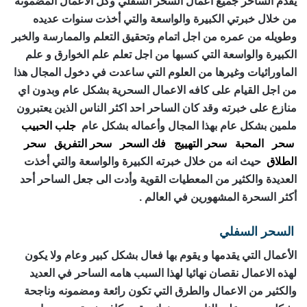
يقدم الساحر جميع أعمال السحر السفلي وكل الأعمال المضمونة
من خلال خبرتي الكبيرة والواسعة والتي أخذت سنوات عديده
وطويله من عمره من اجل اتمام وتحقيق التعلم والممارسة والخبر
الكبيرة والواسعة التي كسبها من اجل تعلم علم الخوارق و علم
الماورائيات وغيرها من العلوم التي ساعدت في دخول المجال هذا
من اجل القيام على كافه الاعمال السحرية بشكل عام وبدون اي
منازع على خبرته وقد كان الساحر احد اكثر الناس الذين يعتبرون
ملمين بشكل عام بهذا المجال وأعماله بشكل عام
جلب الحبيب
سحر
المحبة
سحر التهييج
فك السحر
سحر التفريق
سحر
الطلاق
حيث انه من خلال خبرته الكبيرة والواسعة والتي أخذت
العديدة والكثير من المعطيات القوية وأدت الى جعل الساحر أحد
أكثر السحرة المشهورين في العالم .
السحر السفلي
رقم ساحر حقيقي
الأعمال التي يقدمها و يقوم بها فعال بشكل كبير وعام ولا يكون
لهذه الاعمال نقصان نهائيا لهذا السبب هامه الساحر في العديد
والكثير من الاعمال والطرق التي تكون رائعة ومضمونه وناجحة