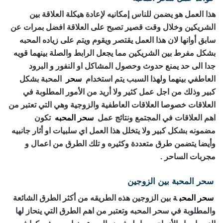
هذا العمل هو يضمن للناس إمكانيه لإعادة هيكلة العلاقة بين
الشريكين وخلال وقت قصير تصبح على العلاقة افضل بمرات عن
سابق أوانها لان هذا العمل يقتصر ويقوم ويتم على زياده المحبه
بشكل مفرط بين الشريكين مما يجعل الرابط والصلة بينهما قويه
جدا الى حد يمنع حدوث وحصول المشاكل او النفور و البرود
العاطفي بينهما ولهذا السبب يتم استخدام
سحر
المحبة بشكل
كبير وذلك من اجل عمل كثير ولا أريد من الأمور المطلوبة في
العلاقات خصوصا العلاقات العاطفية والزوجية وهي التي تعتبر من
اهم العلاقات في المجتمع ونتائج عمل
سحر المحبه
تكون
مضمونه بشكل كبير ولا يتخلل هذا العمل اي سلبيات او أثار جانبيه
وأيضا يتضمن طرق متعددة وكثيره و تلك الطرق من اعمال و
مجربات الساحر .
سحر المحبة بين الزوجين
رقم ساحر حقيقي
سحر المحب
ة بين الزوجين هذه الطريقه من أكثر الطرق الشائعة
والمطلوبة في سحر المحبه وتعتبر من اهم الطرق التي ينحاز لها