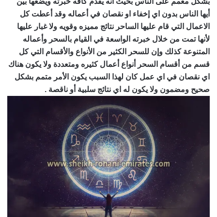
بشكل معمم على الناس بحيث انه يقدم كافه خبرته ويضعها بين
أيها الناس بدون اي إخفاء او نقصان في أعماله وقد أعطت كل
الاعمال التي قام عليها الساحر نتائج مميزه وقويه ولا غبار عليها
لأنها تمت من خلال خبرته الواسعة في القيام بالسحر وأعماله
المتنوعة كذلك وإن للسحر الكثير من الأنواع والأقسام التي كل
قسم من أقسام السحر أنواع أعمال كثيره ومتعددة ولا يكون هناك
اي نقصان في اي عمل كان لهذا السبب يكون الأمر متمم بشكل
صحيح ومضمون ولا يكون له اي نتائج سلبية أو ناقصة .