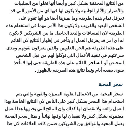
من النتائج المحققة بشكل كبير و أيضا أنها تخلوا من السلبيات
والأضرار والأثار الجانبية ولا يكون لها فيها اي من الأمور التي قد
تعرقل تمام هذه الطريقه وما يميزها أيضا هو أنها تقوم على
الشخص البعيد والقريب ولا يكون هذا الأمر مهما في استخدام هذه
الطريقه لان المسافات والبعد الحاصل ما بين الشريكين لا يكون
له اي امر قد يعرقل العمل او يتأخر في إظهار النتائج لان القائم
على هذه الطريقه هم الجن العلويين والذين يعرفون بقوتهم ومدى
سرعتهم في تنفيذ الأعمال التي توكلوا لهم من قبل الشخص
المختص أو
الساحر
القائم على هذه الطريقه حتى إنها لا تأخذ
سوى بضعه أيام وتبدأ نتائج هذه الطريقه بالظهور .
سحر المحبة
رقم ساحر حقيقي
سحر المحبة
من الاعمال العلوية المميزة والقوية والتي يتم
استخدام هذا السحر بشكل كبير على الناس لان النتائج الخاصة بهذا
العمل رائعة ولا نقصان لها كذلك وان النتائج التي يحتويها هذا العمل
مضمونه بشكل كبير ولا نقصان لها وفيها نهائياً و يمتاز سحر المحبة
بعمل المحبه والتوافق بين الشريكين ضمن كافه العلاقات لان هذا