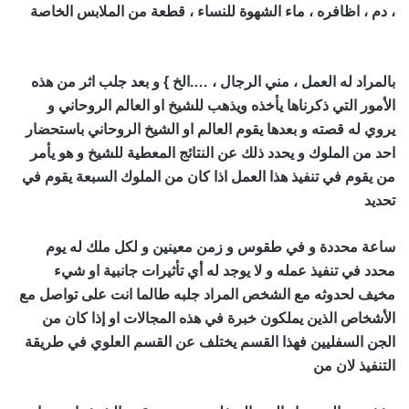
، دم ، اظافره ، ماء الشهوة للنساء ، قطعة من الملابس الخاصة
اقوى شيخ روحاني في العالم
بالمراد له العمل ، مني الرجال ، ….الخ } و بعد جلب اثر من هذه
الأمور التي ذكرناها يأخذه ويذهب للشيخ او العالم الروحاني و
يروي له قصته و بعدها يقوم العالم او الشيخ الروحاني باستحضار
احد من الملوك و يحدد ذلك عن النتائج المعطية للشيخ و هو يأمر
من يقوم في تنفيذ هذا العمل اذا كان من الملوك السبعة يقوم في
تحديد
اقوى شيخ روحاني في العالم
ساعة محددة و في طقوس و زمن معينين و لكل ملك له يوم
محدد في تنفيذ عمله و لا يوجد له أي تأثيرات جانبية او شيء
مخيف لحدوثه مع الشخص المراد جلبه طالما انت على تواصل مع
الأشخاص الذين يملكون خبرة في هذه المجالات او إذا كان من
الجن السفليين فهذا القسم يختلف عن القسم العلوي في طريقة
التنفيذ لان من
اقوى شيخ روحاني في العالم