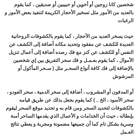
شخصين كانا زوجين أو أخوين أو حبيبين أو صديقين ، كما يقوم
بالعديد من الأمور مثل تسخير الأحجار الكريمة لتنفيذ بعض الأمور و
الرغبات
اقوى شيخ روحاني في العالم
حيث يسخر العديد من الأحجار ، كما يقوم بالكشوفات الروحانية
العديدة للكشف عن مفقود وتحديد مكانه أضافة إلى الكشف عن
النفس أو للكشف عن كنز مع فك رصده أضافة إلى أعمال تنزيل
الأموال ، كما يقوم بعـمـل و فك سحر التفريق بين إي شخصين
بالإضافة إلى فك كافة أنواع السحـر مثل ( سـحر المأكول أو
المرشوش
اقوى شيخ روحاني في العالم
أو المدفون أو المشروب ، أضافة إلى سحر الدمية ، سحر الفودو ،
سحر الأسود ، الخ .. ) كما يقوم بجعل بذلك عن طريق قيامه
بالكشوفات لتحديد السحر ومن قام به و تحديد موقع السحر ليقوم
بإبطاله ، حيث أن الخدامات و الأعمال الذي يقدمها الساحر أمنة
وسرية بشكل تام كما أن جميعها مضمونة ومجربة و يعطي نتائج
العـمل
اقوى
شيخ
روحاني في العالم