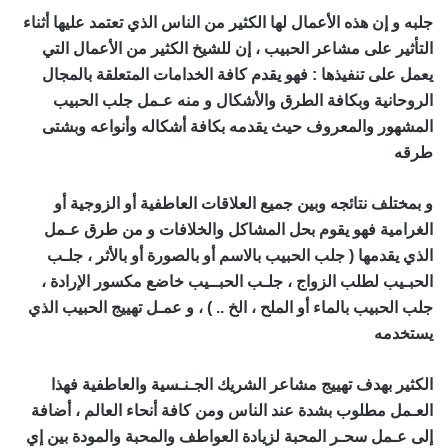
جلبه و إن هذه الأعمال لها الكثير من الناس الذي تعتمد عليها أثناء
التأثير على مشاعر الحبيب ، إن للشيخ الكثير من الأعمال التي
يعمل على تنفيذها : فهو يقدم كافة الخدامات المتعلقة بالمجال
الروحانية وبكافة الطرق والأشكال و منه عـمل جلب الحبيب
المشهور والمعروف حيث يقدمه بكافة أشكاله وأنواعه وبشتى
طرقه
اقوى شيخ روحاني في العالم
و بمختلف نتائجه وبين جميع العلاقات العاطفية أو الزوجية أو
الغرامية فهو يقوم بحل المشاكل والخلافات و من طرق عـمل
الذي يقدمها ( جلب الحبيب بالاسم أو بالصورة أو بالأثر ، جلـب
الحبـيب لطلب الزواج ، جلـب الحبــيب خاضع مكسور الإرادة ،
جلب الحبيب بالماء أو الملح ، الخ .. ) ، و عمـل تهييج الحبيب الذي
يستخدمه
اقوى شيخ روحاني في العالم
الكثير بهدف تهييج مشاعر الشريك الجـنـسية والعاطفية فهذا
العـمل مطلوب بشدة عند الناس ومن كافة أنحاء العالم ، أضافة
إلى عـمل سحـر المحبة لزيادة العواطف والمحبة والمودة بين إي