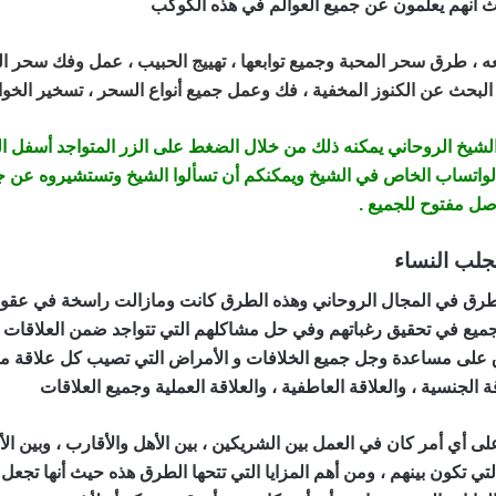
ث أنهم يعلمون عن جميع العوالم في هذه الكوكب
ه ، طرق سحر المحبة وجميع توابعها ،
تهييج الحبيب
، عمل وفك سحر ال
 البحث عن الكنوز المخفية ، فك وعمل جميع أنواع السحر ، تسخير الخوا
لشيخ الروحاني يمكنه ذلك من خلال الضغط على الزر المتواجد أسفل ال
لواتساب الخاص في الشيخ ويمكنكم أن تسألوا الشيخ وتستشيروه عن 
صل مفتوح للجميع .
لب النساء
طرق في المجال الروحاني وهذه الطرق كانت ومازالت راسخة في عقول
ميع في تحقيق رغباتهم وفي حل مشاكلهم التي تتواجد ضمن العلاقات ا
لى مساعدة وجل جميع الخلافات و الأمراض التي تصيب كل علاقة من ا
قة الجنسية ، والعلاقة العاطفية ، والعلاقة العملية وجميع العلاقات
افضل
 أي أمر كان في العمل بين الشريكين ، بين الأهل والأقارب ، وبين ا
ي تكون بينهم ، ومن أهم المزايا التي تتحها الطرق هذه حيث أنها تجعل