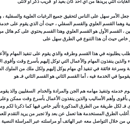
لغايات التي يريدها من أي أحد كان بعيد أو قريب ذكر أو لأنثى
افضل طر
 جعل الأمر سهل على الناس لتحقيق جميع الرغبات العلوية والسفلية ، و
ة وهما القسم العلوي والقسم السفلي ، حيث أن الذي يقوم على خدمة و
ين ، القسم الأول هو القسم العلوي وهذا القسم يحتوي على كم هائل 
 خاص حيث أن هذا التنوع في الطرق سهل على
افضل طرق لجلب النس
لب يطلبونه في هذا القسم وطرقه والذي يقوم على تنفيذ المهام والأ
اء والذين ينفذون المهام والأعمال التي توكل إليهم بأسرع وقت وأقوى 
 وسرعة فائقة في تنفيذ أي مهام يوكل إليهم ولكل ملك من الملوك الس
موا في الخدمة فيه ، أما القسم الثاني هو القسم الثاني فـ هو
افضل ط
م خدمته وتنفيذ مهامه هم الجن والمرادة والخدام السفليين والذ يقوموا
بأقوى وأهم الأساليب والذين ينفذون الأعمال بأسرع وقت ممكن وعلى
ـ لكل طريقة من الطرق المذكورة تأثير خاص فيها كما ذكرنا لكم ومن
أغلب الطرق المستخدمة هنا تعمل عن بعد ولا تجبر من يريد التقدم ل
ي من خلال التواصل معه عبر الهاتف أو مراسلته عبر المراسلة النصية .