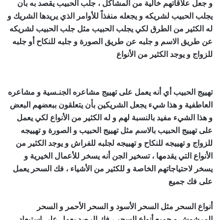
و جعل علاقاتهم خالية من المشاكل ، جلب الحبيب يقصد به بأن
يجلب الحبيب لشريكه و يجعله منفذاً للأوامر الذي يريدها الشريك و
له الكثير من الطرق لكي يجلب الحبيب مثل جلب الحبيب لشريكه
عن طريق الاسم و جلبه عن طريق الصورة و جلبه للنكاح أو جلبه
للزواج و يوجد الكثير من الأنواع
اصدق شيخ روحاني مجرب
ومضمون
تهييج الحبيب أي أنه يعمل على تهييج مشاعره الجنـسية و مشاعره
العاطفية و هذا شيء يجعل الشريكين بأن يتعلقون ببعضهم البعض
و هذا الشيء مفيد بالنسبة لهم و له الكثير من الأنواع لكي يعمل
على تهييج الحبيب بالاسم مثل تهييج الحبيب و الصورة و تهييجه
للزواج و تهييجه للنكاح و تهييجه لجلبه للفراش و يوجد الكثير من
الأنواع التي يقدمها ، تسخير الجن أنه يسخر للأعمال الخيرية و
يسخر لاحتياجاتهم الخاصة و للكثير من الأشياء ، فك السحر يعمل
على فك جميع
اصدق شيخ روحاني مجرب ومضمون
أنواع السحر مثل السحر الأسود و السحر الأحمر و السحر
المرشوش و جميع أنواع السحر ، فك الرصد يعمل على استبعاد