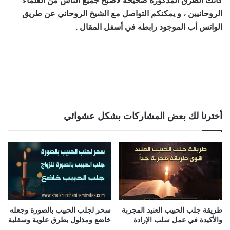
كانت الطرق المذكورة صحيحة لأصبح جميع الناس من العلماء
الروحانيين ، و يمكنكم التواصل مع الشيخ الروحاني عن طريق
الواتس أب الموجود رابطه في أسفل المقال .
اصدق شيخ روحاني مجرب ومضمون : يشتهر في طريقة تنفيذه
للأعمال الروحانية ويقدمها بأسهل الطرق وله الكثير من الأعمال
التي يقدمها مثل : جلب الحبيب ، عمل وفك سحر تفريق
أخترنا لك بعض المشاركات بشكل عشوائي
طريقة جلب الحبيب العنيد المجربة
سحر لجلب الحبيب بالصورة وجعله
والأكيدة في عمل سلب الإرادة
خاضع ومذلول بطرق علوية وسفلية