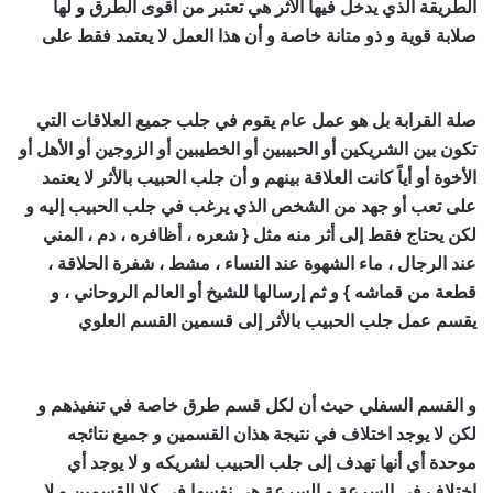
الطريقة الذي يدخل فيها الأثر هي تعتبر من أقوى الطرق و لها
صلابة قوية و ذو متانة خاصة و أن هذا العمل لا يعتمد فقط على
اصدق شيخ روحاني مجرب ومضمون
صلة القرابة بل هو عمل عام يقوم في جلب جميع العلاقات التي
تكون بين الشريكين أو الحبيبين أو الخطيبين أو الزوجين أو الأهل أو
الأخوة أو أياً كانت العلاقة بينهم و أن جلب الحبيب بالأثر لا يعتمد
على تعب أو جهد من الشخص الذي يرغب في جلب الحبيب إليه و
لكن يحتاج فقط إلى أثر منه مثل { شعره ، أظافره ، دم ، المني
عند الرجال ، ماء الشهوة عند النساء ، مشط ، شفرة الحلاقة ،
قطعة من قماشه } و ثم إرسالها للشيخ أو العالم الروحاني ، و
يقسم عمل جلب الحبيب بالأثر إلى قسمين القسم العلوي
اصدق
شيخ روحاني مجرب ومضمون
و القسم السفلي حيث أن لكل قسم طرق خاصة في تنفيذهم و
لكن لا يوجد اختلاف في نتيجة هذان القسمين و جميع نتائجه
موحدة أي أنها تهدف إلى جلب الحبيب لشريكه و لا يوجد أي
اختلاف في السرعة و السرعة هي نفسها في كلا القسمين و لا