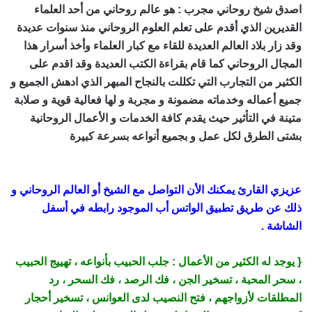
اصدق
شيخ
روحاني مجرب
: هو عالم روحاني من أحد العلماء
القديرين الذي أقدم على تعلم العلوم الروحاني منذ سنوات عديدة
وقد زار بلاد العالم العديدة للقاء مع كبار العلماء وأخذ أسرار هذا
المجال الروحاني كما قام بقراءة الكتب العديدة وقد اقدم على
الكثير من التجارب التي تكللت بالنجاح المبهر الذي ادهش الجميع و
جميع أعماله وخدماته مضمونة و مجربة و لها فعالية قوية و صلابة
متينة في التأثير حيث يقدم كافة الخدمات و الأعمال الروحانية
بشتى الطرق لكل عمل و بجميع أنواعه بسرعة كبيرة
اصدق شيخ
روحاني مجرب ومضمون
عزيزي القارئ يمكنك الأن التواصل مع الشيخ أو العالم الروحاني و
ذلك عن طريق تطبيق الواتس أب الموجود رابطه في أسفل
الشاشة .
{ يوجد له الكثير من الأعمال :
جلب الحبيب
بأنواعه ، تهييج الحبيب
، سحر المحبة ، تسخير الجن ، فك الرصد ، فك السحر ، رد
المطلقات لأزواجهم ، فتح النصيب لدى العوانس ، تسخير أحجار