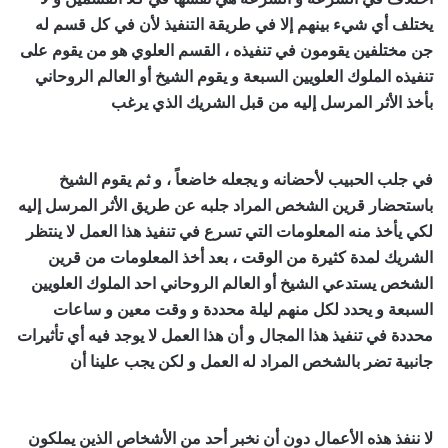
يختلف أي شيء بينهم إلا في طريقة التنفيذ لأن في كل قسم له
جن مختلفين يقومون في تنفيذه ، القسم العلوي هو من يقوم على
تنفيذه الملوك العلويين السبعة و يقوم الشيخ أو العالم الروحاني
بأخذ الأثر المرسل إليه من قبل الشريك الذي يرغب
اصدق شيخ
روحاني مجرب ومضمون
في جلب الحبيب لأحضانه و يجعله خاضعاً ، و ثم يقوم الشيخ
باستحضار قرين الشخص المراد جلبه عن طريق الأثر المرسل إليه
لكي يأخذ منه المعلومات التي تسرع في تنفيذ هذا العمل لا ينتظر
الشريك لمدة كثيرة من الوقت ، بعد أخذ المعلومات من قرين
الشخص يستدعي الشيخ أو العالم الروحاني احد الملوك العلويين
السبعة و يحدد لكل منهم ليلة محددة و وقت معين و ساعات
محددة في تنفيذ هذا المجال و أن هذا العمل لا يوجد فيه أي تأثيرات
جانبية تضر بالشخص المراد له العمل و لكن يجب علينا أن
اصدق
شيخ روحاني مجرب ومضمون
لا ننفذ هذه الأعمال دون أن نخبر أحد من الأشخاص الذين يملكون